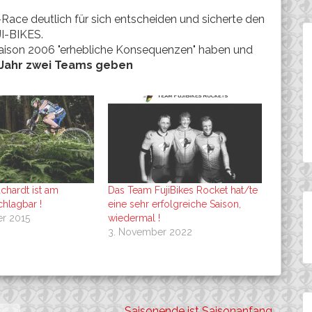
ce deutlich für sich entscheiden und sicherte den
JI-BIKES.
e Saison 2006 "erhebliche Konsequenzen" haben und
 Jahr zwei Teams geben
chardt ist am
Das Team FujiBikes Rocket hat/te
hlagbar !
eine sehr erfolgreiche Saison,
er 2015
wiedermal !
3. November 2022
Saisonende ist Saisonanfang…..