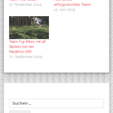
10. November 2004
erfolgsreichstes Team!
13. Juni 2005
Team Fuji-Bikes mit elf
Startern bei der
Marathon-DM
22. September 2005
Beitragsnavigation
Siege Nr. 62 und 63 in
Dirk Petscheleit, 6. Platz
Suchen
Braunsbach!
beim Cross
nach: