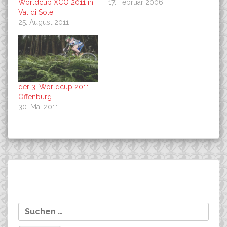
Worldcup XCO 2011 in
17. Februar 2006
Val di Sole
25. August 2011
der 3. Worldcup 2011,
Offenburg
30. Mai 2011
Beitragsnavigation
Doping bei der Tour de
Ivonne Kraft mit einer
Suchen
France
eigenen Homepage der
nach:
Extraklasse*