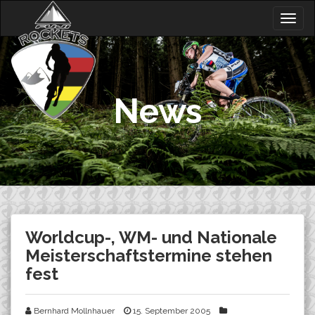
Skip
Togg
to
navig
content
News
Worldcup-, WM- und Nationale
Meisterschaftstermine stehen
fest
Bernhard Mollnhauer
15. September 2005