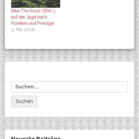
Bike The Rock ( EHC ),
auf der Jagd nach
Punkten und Prestige!
3. Mai 2006
Beitragsnavigation
Zwischenbilanz in eigener
Sandra Klose berichtet
Suchen
Sache!
von der WM
nach:
Neueste Beiträge