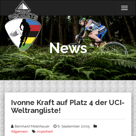
Skip
Togg
to
navig
content
News
Ivonne Kraft auf Platz 4 der UCI-
Weltrangliste!
Bernhard Mollnhauer
6. September 2005
Allgemein
importiert