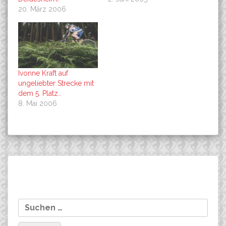
20. März 2006
Ivonne Kraft auf
ungeliebter Strecke mit
dem 5. Platz..
8. Mai 2006
Beitragsnavigation
Hiobsbotschaft: Sandra
Christoph Müller gewinnt
Suchen
Klose kann nicht bei der
Sigma Sport Marathon in
nach:
Marathon WM starten!
Neustadt