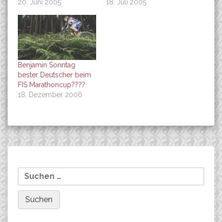
20. Juni 2005
18. Juli 2005
Benjamin Sonntag
bester Deutscher beim
FIS Marathoncup????
18. Dezember 2006
Beitragsnavigation
Bundesligafinale in
MTB-Saar-Cup in Freisen
Suchen
Wetter/Ruhr
nach: