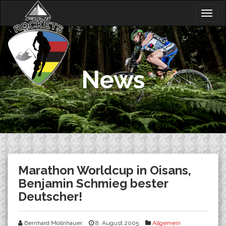
Skip
Togg
to
navig
content
News
Marathon Worldcup in Oisans,
Benjamin Schmieg bester
Deutscher!
Bernhard Mollnhauer
8. August 2005
Allgemein