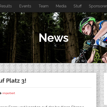
Results
Events
Team
Media
Stuff
Sponsore
News
f Platz 3!
importiert