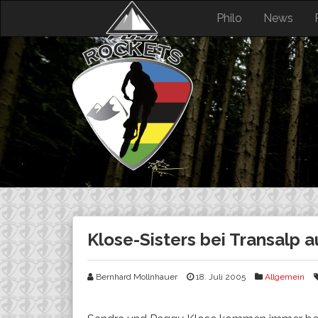
Skip
Philo
News
to
content
Klose-Sisters bei Transalp au
Bernhard Mollnhauer
18. Juli 2005
Allgemein