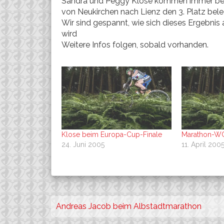
Sandra und Peggy Klose kommen immer bes
von Neukirchen nach Lienz den 3. Platz bel
Wir sind gespannt, wie sich dieses Ergebni
wird
Weitere Infos folgen, sobald vorhanden.
Klose beim Europa-Cup-Finale
Marathon-WC
24. Juni 2005
11. April 200
Beitragsnavigation
Andreas Jacob beim Albstadtmarathon