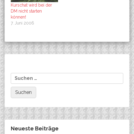
Kurschat wird bei der
DM nicht starten
können!
7. Juni 2006
Beitragsnavigation
Bundesliga St. Märgen
HAMMER GEL jetzt auch
Suchen
in Deutschland
nach:
Neueste Beiträge