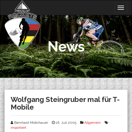
Skip
Togg
to
navig
content
News
Wolfgang Steingruber mal für T-
Mobile
Bernhard Mollnhauer
16. Juli 2005
Allgemein
importiert