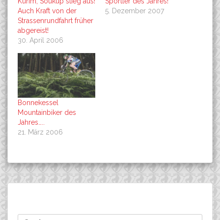
Kurim, Soukup stieg aus!
Sportler des Jahres!
Auch Kraft von der
5. Dezember 2007
Strassenrundfahrt früher
abgereist!
30. April 2006
Bonnekessel
Mountainbiker des
Jahres…..
21. März 2006
Beitragsnavigation
Worldcup XC USA, 8. Platz
Worldcup Bad Goisern 6.
Suchen
für Ivonne Kraft
Platz für Klose!
nach: