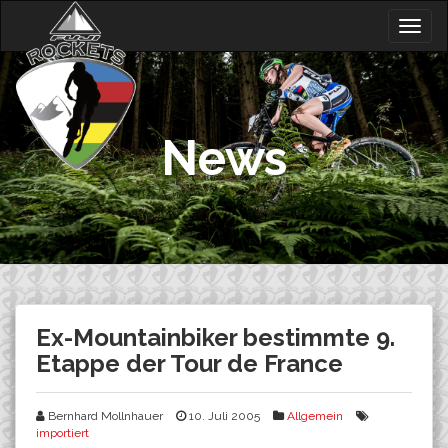
Skip
Togg
to
navig
content
News
Ex-Mountainbiker bestimmte 9.
Etappe der Tour de France
Bernhard Mollnhauer
10. Juli 2005
Allgemein
importiert