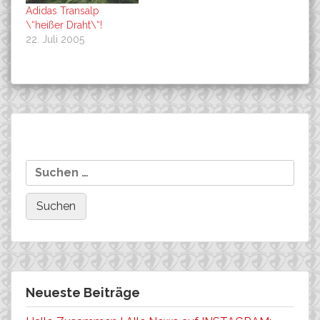
Adidas Transalp
\“heißer Draht\“!
22. Juli 2005
Beitragsnavigation
FUJI-BIKES startet mit
Neue UCI-Weltrangliste
Suchen
Klose-Sisters bei der Adidas
nach:
Transalp!
Neueste Beiträge