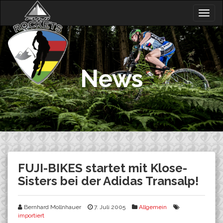
Skip
Togg
to
navig
content
News
FUJI-BIKES startet mit Klose-
Sisters bei der Adidas Transalp!
Bernhard Mollnhauer
7. Juli 2005
Allgemein
importiert