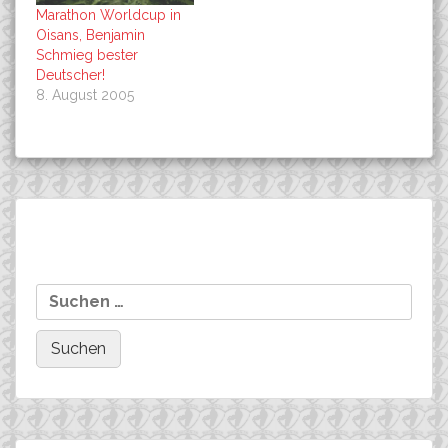
Marathon Worldcup in
Oisans, Benjamin
Schmieg bester
Deutscher!
8. August 2005
Beitragsnavigation
Klose beim Europa-Cup-
Worldcup
Suchen
Finale
XC,Europameisterschaft
nach:
und NRW-CUP