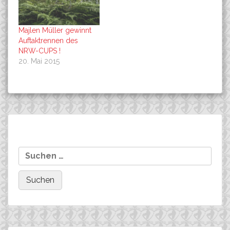
Majlen Müller gewinnt
Auftaktrennen des
NRW-CUPS !
20. Mai 2015
Beitragsnavigation
ORO…das Gold von
Das Wochenende in
Suchen
Formula!
Sundern/Hagen
nach: