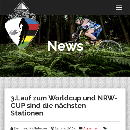
Skip
Togg
to
navig
content
News
3.Lauf zum Worldcup und NRW-
CUP sind die nächsten
Stationen
Bernhard Mollnhauer
24. Mai 2005
Allgemein