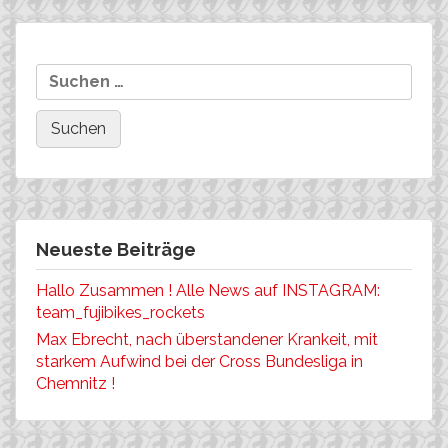
Beitragsnavigation
Wolfram Kurschat in Aktion
Christoph Müller
Suchen
nach:
Neueste Beiträge
Hallo Zusammen ! Alle News auf INSTAGRAM:
team_fujibikes_rockets
Max Ebrecht, nach überstandener Krankeit, mit
starkem Aufwind bei der Cross Bundesliga in
Chemnitz !