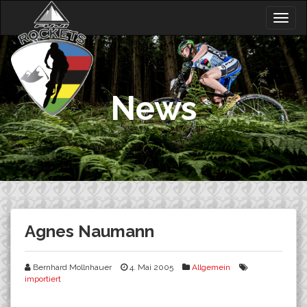
Skip
Togg
to
navig
content
News
Agnes Naumann
Bernhard Mollnhauer
4. Mai 2005
Allgemein
importiert