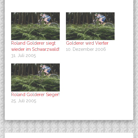
Roland Golderer siegt
Golderer wird Vierter
wieder im Schwarzwald!
10. Dezember 2006
31. Juli 2005
Roland Golderer Sieger!
25. Juli 2005
Beitragsnavigation
Benjamin Schmieg