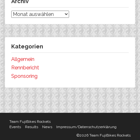
Archiv
Archiv
Kategorien
Allgemein
Rennbericht
Sponsoring
Team FujiBikes Rockets
Events
Results
News
Impressum/Datenschutzerklärung
©2026 Team FujiBikes Rockets