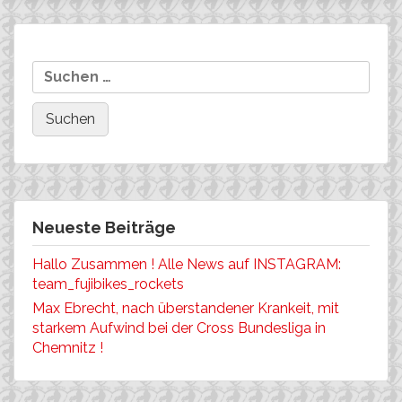
Beitragsnavigation
Ivonne Kraft
World Cup Auftakt in Spa
Suchen
nach:
Neueste Beiträge
Hallo Zusammen ! Alle News auf INSTAGRAM:
team_fujibikes_rockets
Max Ebrecht, nach überstandener Krankeit, mit
starkem Aufwind bei der Cross Bundesliga in
Chemnitz !