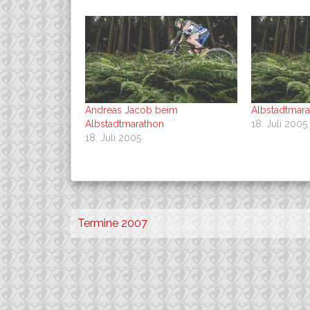
Andreas Jacob beim
Albstadtmara
Albstadtmarathon
18. Juli 2005
18. Juli 2005
Beitragsnavigation
Termine 2007