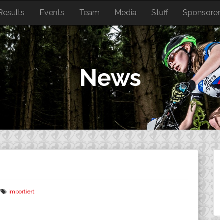
Results
Events
Team
Media
Stuff
Sponsore
News
importiert