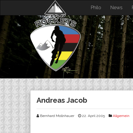
Skip
Philo
News
to
content
Andreas Jacob
Bernhard Mollnhauer
22. April 2005
Allgemein