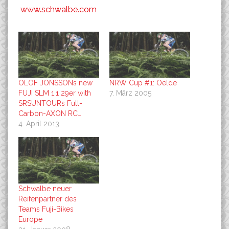
www.schwalbe.com
OLOF JONSSONs new
NRW Cup #1: Oelde
FUJI SLM 1.1 29er with
7. März 2005
SRSUNTOURs Full-
Carbon-AXON RC…
4. April 2013
Schwalbe neuer
Reifenpartner des
Teams Fuji-Bikes
Europe