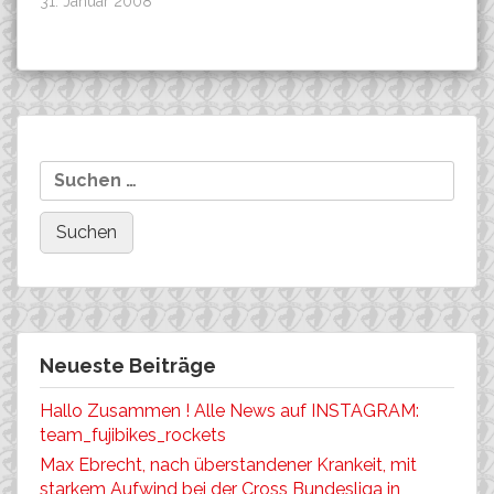
31. Januar 2008
Beitragsnavigation
FRM Deutschland
CASCO
Suchen
nach:
Neueste Beiträge
Hallo Zusammen ! Alle News auf INSTAGRAM:
team_fujibikes_rockets
Max Ebrecht, nach überstandener Krankeit, mit
starkem Aufwind bei der Cross Bundesliga in