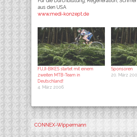
Für die Durchblutung, Regeneration, Schme
aus den USA
www.medi-konzept.de
FUJI-BIKES startet mit einem
Sponsoren
zweiten MTB-Team in
20. März 20
Deutschland!
4. März 2006
Beitragsnavigation
CONNEX-Wippermann