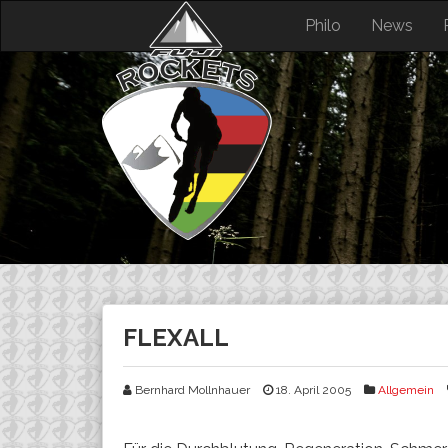
Skip
Philo
News
to
content
FLEXALL
Bernhard Mollnhauer
18. April 2005
Allgemein