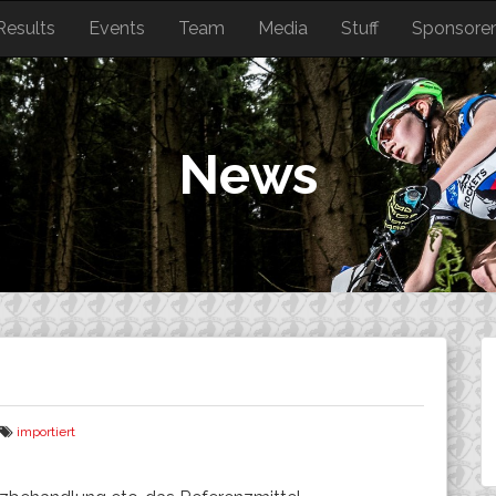
Results
Events
Team
Media
Stuff
Sponsore
News
importiert