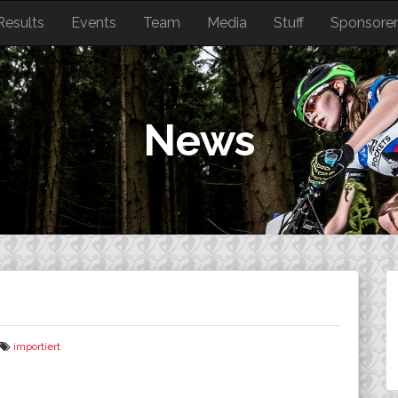
Results
Events
Team
Media
Stuff
Sponsore
News
importiert