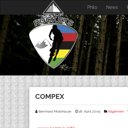
Skip
Philo
News
to
content
COMPEX
Bernhard Mollnhauer
18. April 2005
Allgemein