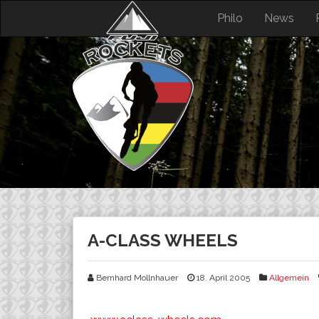
Skip
Philo
News
to
content
A-CLASS WHEELS
Bernhard Mollnhauer
18. April 2005
Allgemein