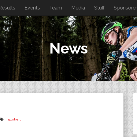
Results
Events
Team
Media
Stuff
Sponsore
News
importiert