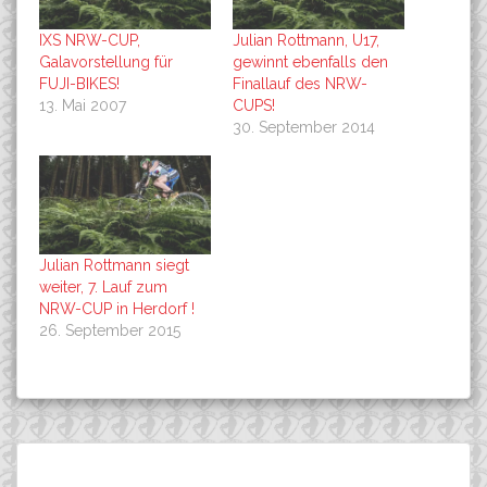
IXS NRW-CUP,
Julian Rottmann, U17,
Galavorstellung für
gewinnt ebenfalls den
FUJI-BIKES!
Finallauf des NRW-
13. Mai 2007
CUPS!
30. September 2014
Julian Rottmann siegt
weiter, 7. Lauf zum
NRW-CUP in Herdorf !
26. September 2015
Beitragsnavigation
Wie geht es mit dem Team
Bad Driburg: Finale zum
Suchen
FUJI weiter?