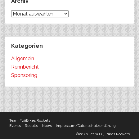
Archiv
Archiv
Kategorien
Allgemein
Rennbericht
Sponsoring
Team FujiBikes Rockets
Events
Results
News
Impressum/Datenschutzerklärung
©2026 Team FujiBikes Rockets